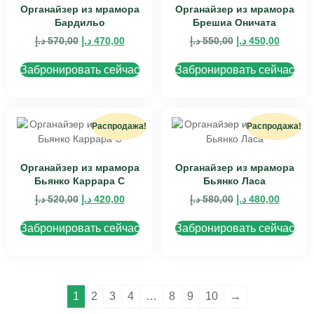
Органайзер из мрамора
Органайзер из мрамора
Бардильо
Брешиа Оничата
د.إ
570,00
د.إ
470,00
د.إ
550,00
د.إ
450,00
Забронировать сейчас
Забронировать сейчас
Распродажа!
Распродажа!
Органайзер из мрамора
Органайзер из мрамора
Бьянко Каррара C
Бьянко Ласа
د.إ
520,00
د.إ
420,00
د.إ
580,00
د.إ
480,00
Забронировать сейчас
Забронировать сейчас
1
2
3
4
…
8
9
10
→