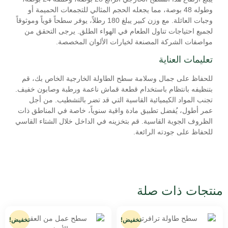
وطوله 48 بوصة، مما يجعله الحجم المثالي للتجمعات الحميمة أو
وجبات العائلة. مع وزن كبير يبلغ 180 رطلاً، يوفر سطحاً قوياً وموثوقاً
لجميع احتياجات تناول الطعام في الهواء الطلق. يرجى التحقق من
مواصفات الشركة المصنعة لخيارات الألوان المخصصة.
تعليمات العناية
للحفاظ على جمال وسلامة سطح الطاولة الخارجية الخاص بك، قم
بتنظيفه بانتظام باستخدام قطعة قماش ناعمة ورطبة وصابون خفيف.
تجنب المواد الكيميائية القاسية التي قد تضر بالتشطيب. من أجل
عمر أطول، يُفضل تطبيق مادة واقية سنوياً، خاصة في المناطق ذات
الظروف الجوية القاسية. قم بتخزينه في الداخل خلال الشتاء القاسي
للحفاظ على جودته الرائعة.
منتجات ذات صلة
تخفيض!
تخفيض!