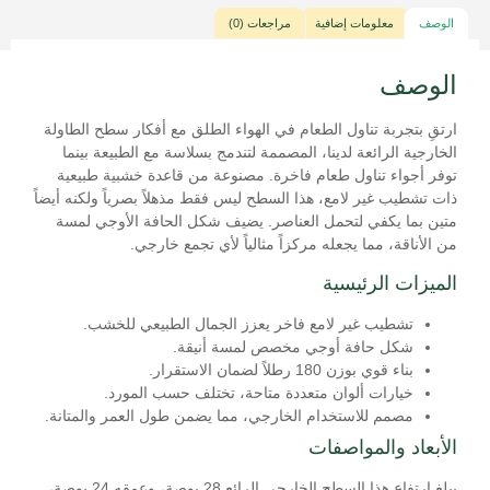
الوصف
معلومات إضافية
مراجعات (0)
الوصف
ارتقِ بتجربة تناول الطعام في الهواء الطلق مع أفكار سطح الطاولة
الخارجية الرائعة لدينا، المصممة لتندمج بسلاسة مع الطبيعة بينما
توفر أجواء تناول طعام فاخرة. مصنوعة من قاعدة خشبية طبيعية
ذات تشطيب غير لامع، هذا السطح ليس فقط مذهلاً بصرياً ولكنه أيضاً
متين بما يكفي لتحمل العناصر. يضيف شكل الحافة الأوجي لمسة
من الأناقة، مما يجعله مركزاً مثالياً لأي تجمع خارجي.
الميزات الرئيسية
تشطيب غير لامع فاخر يعزز الجمال الطبيعي للخشب.
شكل حافة أوجي مخصص لمسة أنيقة.
بناء قوي بوزن 180 رطلاً لضمان الاستقرار.
خيارات ألوان متعددة متاحة، تختلف حسب المورد.
مصمم للاستخدام الخارجي، مما يضمن طول العمر والمتانة.
الأبعاد والمواصفات
يبلغ ارتفاع هذا السطح الخارجي الرائع 28 بوصة، وعمقه 24 بوصة،