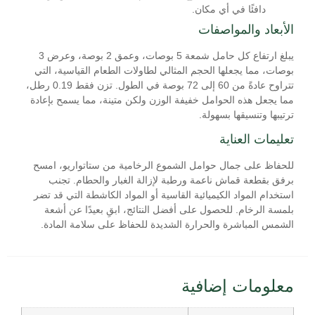
دافئًا في أي مكان.
الأبعاد والمواصفات
يبلغ ارتفاع كل حامل شمعة 5 بوصات، وعمق 2 بوصة، وعرض 3
بوصات، مما يجعلها الحجم المثالي لطاولات الطعام القياسية، التي
تتراوح عادةً من 60 إلى 72 بوصة في الطول. تزن فقط 0.19 رطل،
مما يجعل هذه الحوامل خفيفة الوزن ولكن متينة، مما يسمح بإعادة
ترتيبها وتنسيقها بسهولة.
تعليمات العناية
للحفاظ على جمال حوامل الشموع الرخامية من ستاتواريو، امسح
برفق بقطعة قماش ناعمة ورطبة لإزالة الغبار والحطام. تجنب
استخدام المواد الكيميائية القاسية أو المواد الكاشطة التي قد تضر
بلمسة الرخام. للحصول على أفضل النتائج، ابقِ بعيدًا عن أشعة
الشمس المباشرة والحرارة الشديدة للحفاظ على سلامة المادة.
معلومات إضافية