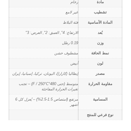
مادة
رخام
تشطيب
غير لامع
المادة الأساسية
فئة البلاط
بُعد
الارتفاع: 4", العمق: 2", العرض: 3"
وزن
0.19 رطل
نمط الحافة
مشطوف خشن
لون
أبيض
مصدر
إيطاليا (كارارا)، اليونان، تركيا، إسبانيا، إيران
مقاومة الحرارة
متوسط (حتى 480°F / 250°C) – تجنب
تغيرات الحرارة المفاجئة
المسامية
مرتفع (امتصاص 1.5-2.5%) – يُعزل كل 6
أشهر
نوع فرعي للمنتج