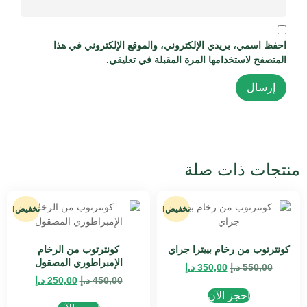
احفظ اسمي، بريدي الإلكتروني، والموقع الإلكتروني في هذا
المتصفح لاستخدامها المرة المقبلة في تعليقي.
منتجات ذات صلة
تخفيض!
تخفيض!
كونترتوب من رخام بييترا جراي
كونترتوب من الرخام
الإمبراطوري المصقول
550,00
د.إ
350,00
د.إ
450,00
د.إ
250,00
د.إ
احجز الآن