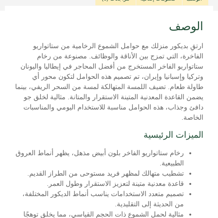
الوصف
ارتقِ بديكور منزلك مع حوامل الشموع الرخامية من ستاتواريو
الفاخرة، التي تمزج بين الأناقة والوظائف. مصنوعة من رخام
ستاتواريو الفاخر المستخرج من أفضل المحاجر في إيطاليا واليونان
وتركيا وإسبانيا وإيران، تم تصميم هذه الحوامل لتكون محور أي
طاولة طعام. تضيف اللمسة المتهالكة لمسة من السحر الريفي، بينما
يضمن القاعدة المعدنية المتينة الاستقرار والمتانة. مثالية لخلق جو
دافئ وجذاب، هذه الحوامل مناسبة للاستخدام اليومي والمناسبات
الخاصة.
الميزات الرئيسية
رخام ستاتواريو الفاخر بلون أبيض مذهل، يظهر أنماط العروق
الطبيعية.
تشطيب متهالك لمظهر فريد مستوحى من الطراز القديم.
قاعدة معدنية متينة لتعزيز الاستقرار وطول العمر.
تصميم متعدد الاستخدامات يناسب أنماط الديكور المختلفة،
من الحديثة إلى التقليدية.
مثالية لحمل الشموع ذات الحجم القياسي، مما يخلق توهجًا