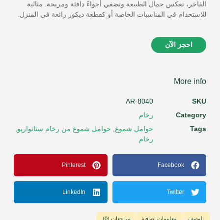
الفاخر، تعكس جمال الطبيعة وتضفي أجواءً دافئة ومريحة. مثالية
للاستخدام في المناسبات الخاصة أو كقطعة ديكور رائعة في المنزل.
احجز الآن
More info
AR-8040
SKU
Category
رخام
Tags
حوامل شموع
,
حوامل شموع من رخام ستاتواريو
,
رخام
Pinterest
Facebook
LinkedIn
Twitter
الوصف
معلومات إضافية
مراجعات (0)