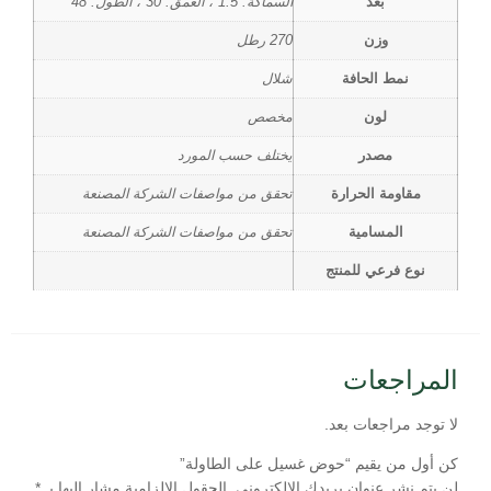
بُعد
السماكة: 1.5"، العمق: 30"، الطول: 48"
وزن
270 رطل
نمط الحافة
شلال
لون
مخصص
مصدر
يختلف حسب المورد
مقاومة الحرارة
تحقق من مواصفات الشركة المصنعة
المسامية
تحقق من مواصفات الشركة المصنعة
نوع فرعي للمنتج
المراجعات
لا توجد مراجعات بعد.
كن أول من يقيم “حوض غسيل على الطاولة”
لن يتم نشر عنوان بريدك الإلكتروني.
الحقول الإلزامية مشار إليها بـ
*