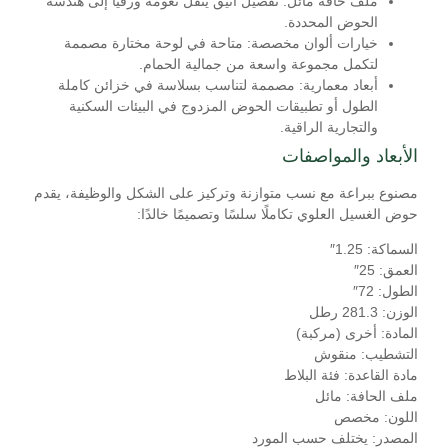
ملف حافة مائل:
تفصيل أنيق ينقل نعومة ورقيًا إلى هندسة
الحوض المحددة.
خيارات ألوان مخصصة:
متاحة في لوحة مختارة مصممة
لتكمل مجموعة واسعة من جمالية الحمام.
أبعاد معمارية:
مصممة لتناسب بسلاسة في خزائن كاملة
الطول أو تطبيقات الحوض المزدوج في البيئات السكنية
والتجارية الراقية.
الأبعاد والمواصفات
مصنوع ببراعة مع نسب متوازنة وتركيز على الشكل والوظيفة، يقدم
حوض الغسيل العلوي تكاملًا سلسًا وتصميمًا خالدًا:
السماكة:
1.25″
العمق:
25″
الطول:
72″
الوزن:
281.3 رطل
المادة:
أخرى (مركبة)
التشطيب:
منقوش
مادة القاعدة:
فئة البلاط
ملف الحافة:
مائل
اللون:
مخصص
المصدر:
يختلف حسب المورد