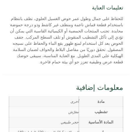
تعليمات العناية
للحفاظ على جمال وطول عمر حوض الغسيل العلوي، نظف بانتظام
باستخدام قطعة قماش ناعمة ومنظف غير كاشط وذو درجة حموضة
محايدة. تجنب المنتجات الحمضية أو الكيميائية القاسية التي يمكن أن
تؤدي إلى تآكل التشطيب المنقوش أو تلف السطح المركب. جفف
الحوض بعد كل استخدام لمنع ظهور بقع الماء والحفاظ على نسيجه
المصقول. تحقق دوريًا من مفاصل البلاط والحواف لضمان السلامة
الهيكلية على المدى الطويل. مع العناية المناسبة، سيبقى حوضك
قطعة عرض وظيفية تعزز جو أي بيئة حمام فاخرة.
معلومات إضافية
مادة
أخرى
تشطيب
مفرّش
المادة الأساسية
حجر طبيعي