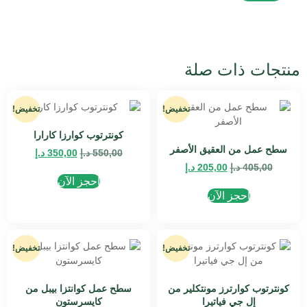
منتجات ذات صلة
تخفيض!
تخفيض!
كونترتوب كوارزا كارارا
سطح عمل من العقيق الأصفر
550,00
د.إ
350,00
د.إ
405,00
د.إ
205,00
د.إ
احجز الآن
احجز الآن
تخفيض!
تخفيض!
كونترتوب كوارترز مونتكلير من
سطح عمل كوانتزا بيبل من
إل جي فياتيرا
كايسرستون