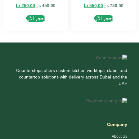
750,00
د.إ
550,00
د.إ
450,00
د.إ
250,00
د.إ
احجز الآن
احجز الآن
Counterstops offers custom kitchen worktops, slabs, and
countertop solutions with delivery across Dubai and the
UAE.
Company
About Us