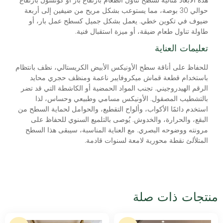
حوالي 30 بوصة، مما يستوعب بشكل مريح من ضيفين إلى أربعة
ضيوف في تكوين خطي. يعمل بشكل جميل كسطح عمل بار، أو
طاولة تناول طعام ضيقة، أو ميزة استقبال فنية.
تعليمات العناية
للحفاظ على أناقة سطح الأونيكس الأبيض الكريستالي، نظف بانتظام
باستخدام قطعة قماش ميكروفايبر ناعمة ومنظف حجري محايد
الرقم الهيدروجيني. تجنب المواد الحمضية أو الكاشطة التي قد تضر
بالتشطيب المصقول. الأونيكس مسامي وطبيعي وحساس، لذا
استخدم دائمًا الأكواب، وألواح التقطيع، والحوامل لحماية السطح من
البقع، والحرارة، والخدوش. يُوصى بالتلميع السنوي للحفاظ على
مرونته ووضوحه البصري. مع العناية المناسبة، سيبقى هذا السطح
المتلألئ نقطة محورية لامعة لسنوات قادمة.
منتجات ذات صلة