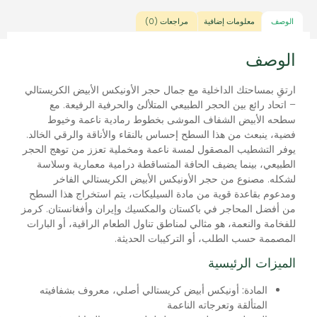
الوصف
معلومات إضافية
مراجعات (0)
الوصف
ارتقِ بمساحتك الداخلية مع جمال حجر الأونيكس الأبيض الكريستالي
– اتحاد رائع بين الحجر الطبيعي المتلألئ والحرفية الرفيعة. مع
سطحه الأبيض الشفاف الموشى بخطوط رمادية ناعمة وخيوط
فضية، ينبعث من هذا السطح إحساس بالنقاء والأناقة والرقي الخالد.
يوفر التشطيب المصقول لمسة ناعمة ومخملية تعزز من توهج الحجر
الطبيعي، بينما يضيف الحافة المتساقطة درامية معمارية وسلاسة
لشكله. مصنوع من حجر الأونيكس الأبيض الكريستالي الفاخر
ومدعوم بقاعدة قوية من مادة السيليكات، يتم استخراج هذا السطح
من أفضل المحاجر في باكستان والمكسيك وإيران وأفغانستان. كرمز
للفخامة والنعمة، هو مثالي لمناطق تناول الطعام الراقية، أو البارات
المصممة حسب الطلب، أو التركيبات الحديثة.
الميزات الرئيسية
المادة:
أونيكس أبيض كريستالي أصلي، معروف بشفافيته
المتألقة وتعرجاته الناعمة