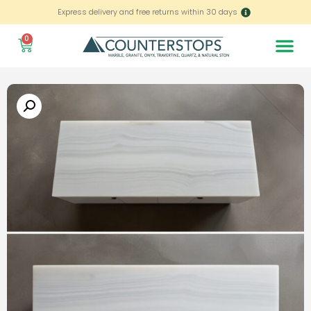
Express delivery and free returns within 30 days
0
Home – العربية