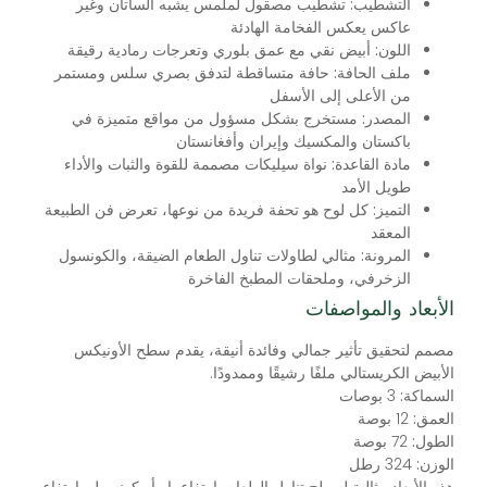
التشطيب:
تشطيب مصقول لملمس يشبه الساتان وغير
عاكس يعكس الفخامة الهادئة
اللون:
أبيض نقي مع عمق بلوري وتعرجات رمادية رقيقة
ملف الحافة:
حافة متساقطة لتدفق بصري سلس ومستمر
من الأعلى إلى الأسفل
المصدر:
مستخرج بشكل مسؤول من مواقع متميزة في
باكستان والمكسيك وإيران وأفغانستان
مادة القاعدة:
نواة سيليكات مصممة للقوة والثبات والأداء
طويل الأمد
التميز:
كل لوح هو تحفة فريدة من نوعها، تعرض فن الطبيعة
المعقد
المرونة:
مثالي لطاولات تناول الطعام الضيقة، والكونسول
الزخرفي، وملحقات المطبخ الفاخرة
الأبعاد والمواصفات
مصمم لتحقيق تأثير جمالي وفائدة أنيقة، يقدم سطح الأونيكس
الأبيض الكريستالي ملفًا رشيقًا وممدودًا.
السماكة:
3 بوصات
العمق:
12 بوصة
الطول:
72 بوصة
الوزن:
324 رطل
هذه الأبعاد مثالية لسطح تناول الطعام بارتفاع بار أو كونسول بارتفاع