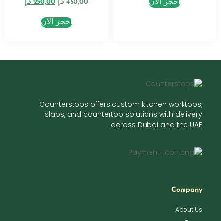
احجز الآن
450,00
د.إ
250,00
د.إ
احجز الآن
Counterstops offers custom kitchen worktops,
slabs, and countertop solutions with delivery
across Dubai and the UAE.
Company
About Us