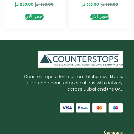
555,00
د.إ
355,00
د.إ
450,00
د.إ
250,00
د.إ
احجز الآن
احجز الآن
Counterstops offers custom kitchen worktops,
slabs, and countertop solutions with delivery
across Dubai and the UAE.
Company