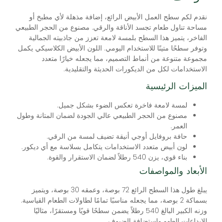
نقدم لكم سطح العمل الأبيض الرائع، إضافة مذهلة لأي مطبخ أو
مساحة تناول طعام تجسد الأناقة والرقي. مصنوع من الحجر الطبيعي
الفاخر، يتميز هذا السطح بلمسة لامعة تعزز من جاذبيته الجمالية
وتوفر سطحًا متينًا للاستخدام اليومي. اللون الأبيض الكلاسيكي يكمل
مجموعة متنوعة من أنماط التصميم، مما يجعله خيارًا متعدد
الاستخدامات لكل من الديكورات الحديثة والتقليدية.
الميزات الرئيسية
لمسة لامعة فاخرة تعكس الضوء بشكل جميل.
مصنوع من الحجر الطبيعي عالي الجودة لضمان المتانة وطول
العمر.
حافة بروفايل أوجي أنيقة تضيف لمسة من الرقي.
لون أبيض متعدد الاستخدامات يتكامل بسلاسة مع أي ديكور.
بناء قوي، يزن 540 رطلاً لضمان الاستقرار والقوة.
الأبعاد والمواصفات
يبلغ طول هذا السطح الرائع 72 بوصة، وعمقه 30 بوصة، ويتميز
بسماكة 2 بوصة، مما يجعله مناسبًا تمامًا لطاولات الطعام القياسية.
وزنه الكبير البالغ 540 رطلاً يضمن سطحًا قويًا ومستقرًا، مثاليًا
للإبداعات الطهو واستضافة الضيوف.