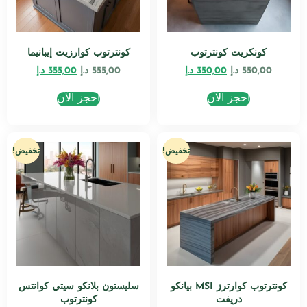
كونكريت كونترتوب
كونترتوب كوارزيت إيبانيما
550,00
د.إ
350,00
د.إ
555,00
د.إ
355,00
د.إ
احجز الآن
احجز الآن
تخفيض!
تخفيض!
كونترتوب كوارترز MSI بيانكو
سليستون بلانكو سيتي كوانتس
دريفت
كونترتوب