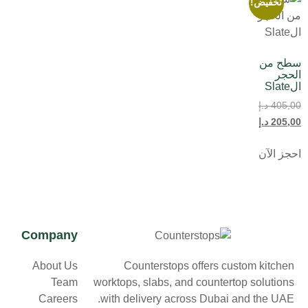
تخفيض!
سطح من
الحجر
الSlate
405,00
د.إ
205,00
د.إ
احجز الآن
Company
Counterstops offers custom kitchen
About Us
worktops, slabs, and countertop solutions
Team
with delivery across Dubai and the UAE.
Careers