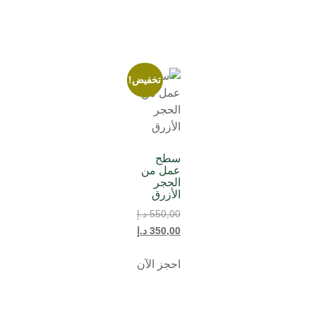
تخفيض!
سطح
عمل من
الحجر
الأزرق
550,00
د.إ
350,00
د.إ
احجز الآن