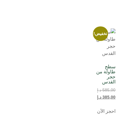
تخفيض!
سطح
طاولة من
حجر
القدس
585,00
د.إ
385,00
د.إ
احجز الآن