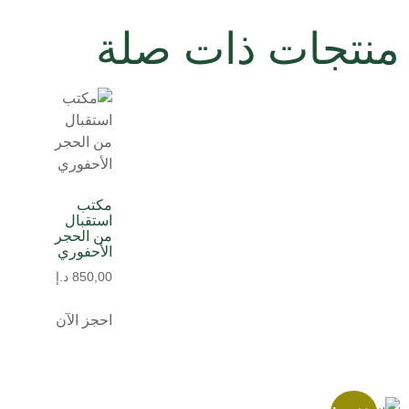
منتجات ذات صلة
مكتب
استقبال
من الحجر
الأحفوري
850,00
د.إ
احجز الآن