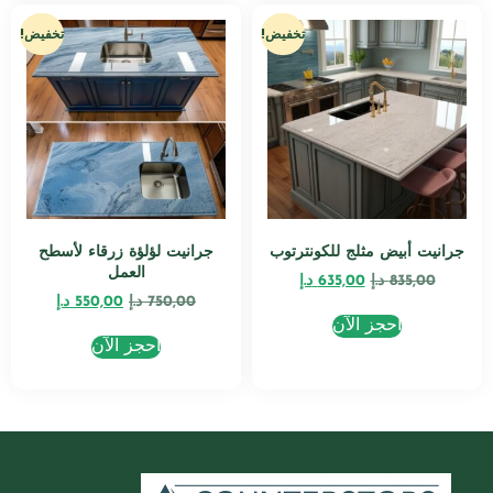
تخفيض!
تخفيض!
جرانيت أبيض مثلج للكونترتوب
جرانيت لؤلؤة زرقاء لأسطح
العمل
835,00
د.إ
635,00
د.إ
750,00
د.إ
550,00
د.إ
احجز الآن
احجز الآن