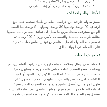
وزن 393.8 رطل يوفر الاستقرار والمتانة
متاحة بلون أسود لافت يعزز أي إعداد خارجي
الأبعاد والمواصفات
تتميز طاولة خارجية من جرانيت ألمانداين بأبعاد سخية، حيث يبلغ
ارتفاعها 29 بوصة، وعمقها 30 بوصة، وطولها 84 بوصة. هذا الحجم
الواسع يستوعب بشكل مريح ما يصل إلى ثمانية أشخاص، مما يجعلها
مثالية للوجبات الحميمة والتجمعات الأكبر. بوزن 393.8 رطل، تم
تصميم هذه الطاولة لتحمل العناصر مع توفير أساس صلب لتجربة
تناول الطعام في الهواء الطلق.
تعليمات العناية
للحفاظ على جمال وسلامة طاولة خارجية من جرانيت ألمانداين، قم
ببساطة بمسح السطح بقطعة قماش ناعمة ورطبة وصابون خفيف
حسب الحاجة. تجنب استخدام المواد الكيميائية القاسية أو المواد
الكاشطة التي قد تضر بالتشطيب الطبيعي للحجر. للحصول على
طول عمر مثالي، يُفضل تطبيق مادة مانعة للتسرب للحجر سنويًا
لحماية الطاولة من البقع وتعزيز لمعانها الطبيعي. مع العناية المناسبة،
ستظل هذه الطاولة الرائعة قطعة مركزية محبوبة لسنوات قادمة.