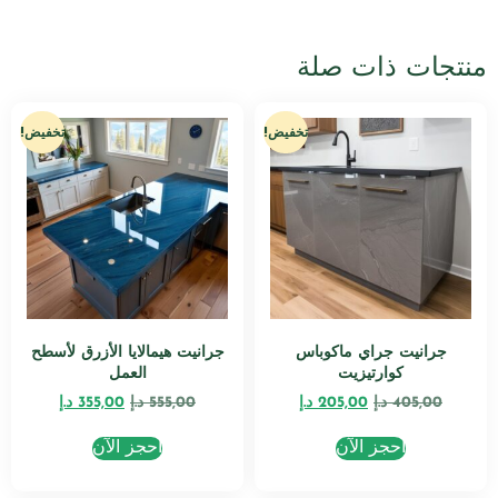
منتجات ذات صلة
تخفيض!
تخفيض!
جرانيت جراي ماكوباس
جرانيت هيمالايا الأزرق لأسطح
كوارتيزيت
العمل
405,00
د.إ
205,00
د.إ
555,00
د.إ
355,00
د.إ
احجز الآن
احجز الآن