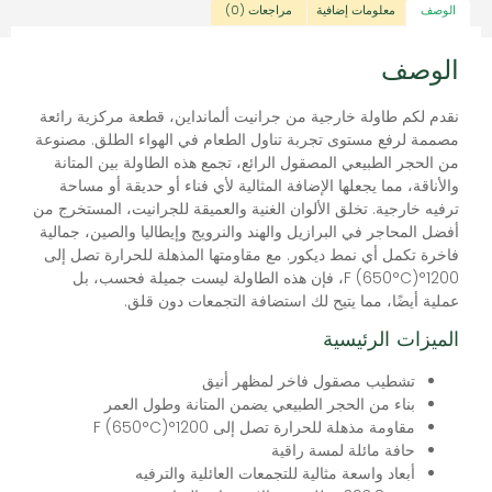
الوصف
معلومات إضافية
مراجعات (0)
الوصف
نقدم لكم طاولة خارجية من جرانيت ألمانداين، قطعة مركزية رائعة
مصممة لرفع مستوى تجربة تناول الطعام في الهواء الطلق. مصنوعة
من الحجر الطبيعي المصقول الرائع، تجمع هذه الطاولة بين المتانة
والأناقة، مما يجعلها الإضافة المثالية لأي فناء أو حديقة أو مساحة
ترفيه خارجية. تخلق الألوان الغنية والعميقة للجرانيت، المستخرج من
أفضل المحاجر في البرازيل والهند والنرويج وإيطاليا والصين، جمالية
فاخرة تكمل أي نمط ديكور. مع مقاومتها المذهلة للحرارة تصل إلى
1200°F (650°C)، فإن هذه الطاولة ليست جميلة فحسب، بل
عملية أيضًا، مما يتيح لك استضافة التجمعات دون قلق.
الميزات الرئيسية
تشطيب مصقول فاخر لمظهر أنيق
بناء من الحجر الطبيعي يضمن المتانة وطول العمر
مقاومة مذهلة للحرارة تصل إلى 1200°F (650°C)
حافة مائلة لمسة راقية
أبعاد واسعة مثالية للتجمعات العائلية والترفيه