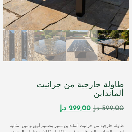
طاولة خارجية من جرانيت
ألمانداين
599,00
د.إ
299,00
د.إ
طاولة خارجية من جرانيت ألمانداين تتميز بتصميم أنيق ومتين، مثالية
لتزيين الحدائق والشرفات. توفر سطحًا واسعًا للاستخدامات المتعددة،