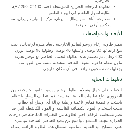
الخارجي.
مقاومة لدرجات الحرارة المتوسطة (حتى 480°F / 250°C)،
مثالية لتناول الطعام في الهواء الطلق.
مصنوعة بأناقة من إيطاليا، اليونان، تركيا، إسبانيا، وإيران، مما
يعكس أرقى الحرفية.
الأبعاد والمواصفات
تتميز طاولة رخام روسو ليفانتو الخارجية بأبعاد مثيرة للإعجاب، حيث
يبلغ ارتفاعها 30 بوصة، وعمقها 40 بوصة، وطولها 96 بوصة. بوزن
600 رطل، تم تصميم هذه الطاولة لتحمل العناصر مع توفير تجربة
تناول طعام فاخرة. تضيف الحافة المشذبة لمسة من الفن، مما
يجعلها نقطة محورية رائعة في أي مكان خارجي.
تعليمات العناية
للحفاظ على جمال وسلامة طاولة رخام روسو ليفانتو الخارجية، من
الضروري اتباع تعليمات العناية المناسبة. قم بتنظيف السطح بانتظام
باستخدام قطعة قماش ناعمة ورطبة لإزالة أي أوساخ أو حطام.
تجنب استخدام المواد الكيميائية القاسية أو المواد الكاشطة التي قد
تضر بتشطيب الرخام. احمِ الطاولة من التغيرات المفاجئة في درجات
الحرارة لتجنب التشقق، وامتنع عن وضع العناصر الساخنة مباشرة
على السطح. مع العناية المناسبة، ستظل هذه الطاولة الرائعة إضافة