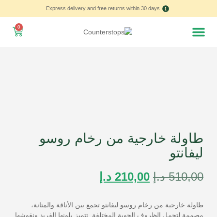
Express delivery and free returns within 30 days
0
Home – العربية
طاولة خارجية من رخام روسو
ليفانتو
510,00
د.إ
210,00
د.إ
طاولة خارجية من رخام روسو ليفانتو تجمع بين الأناقة والمتانة،
مصممة لتحمل الظروف الجوية المختلفة. تتميز بلونها الفريد ونقوشها