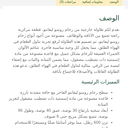
الوصف
معلومات إضافية
مراجعات (0)
الوصف
نقدم لكم طاولة خارجية من رخام روسو ليفانتو، قطعة مركزية
رائعة تجمع بين الأناقة والوظائف. مصنوعة من أجود أنواع رخام
روسو ليفانتو، تم تصميم هذه الطاولة لرفع تجربة تناول الطعام في
الهواء الطلق، مما يجعل كل وجبة مناسبة فاخرة. تتناغم الألوان
الحمراء العميقة للرخام بشكل جميل مع قاعدة مصنوعة من مادة
إسمنتية ذات تشطيب مصقول، مما يضمن المتانة والثبات مع إضفاء
لمسة من الرقي. مثالية لتناول الطعام في الهواء الطلق، تدعو هذه
الطاولة العائلات والأصدقاء للاجتماع بأناقة.
المميزات الرئيسية
سطح رخام روسو ليفانتو الفاخر مع حافة مشذبة بارزة.
قاعدة مصنوعة من مادة إسمنتية ذات تشطيب مصقول لتعزيز
المتانة.
أبعاد سخية بارتفاع 30 بوصة، عمق 40 بوصة، وطول 96
بوصة، تتسع بشكل مريح حتى 8 ضيوف.
تزن 600 رطل، مما يوفر أساسًا صلبًا ومستقرًا للاستخدام