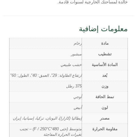
خالدة لمساحتك الخارجية لسنوات قادمة.
معلومات إضافية
مادة
رخام
تشطيب
مبشور
المادة الأساسية
خشب طبيعي
بُعد
ارتفاع الطاولة: 29"، العمق: 40"، الطول: 60"
وزن
375 رطل
نمط الحافة
أوجي
لون
أبيض
مصدر
إيطاليا (كارارا)، اليونان، تركيا، إسبانيا، إيران
مقاومة الحرارة
متوسط (حتى 480°F / 250°C) – تجنب
تغيرات الحرارة المفاجئة