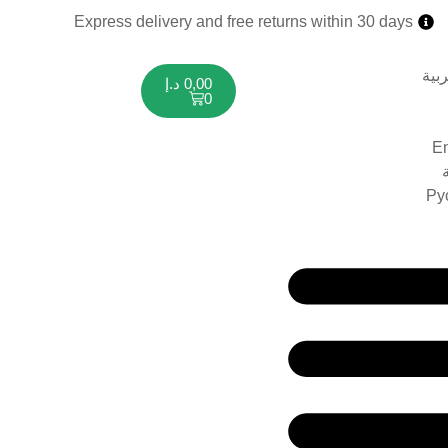
Express delivery and free returns within 30 days
0,00
د.إ
0
En
Ру