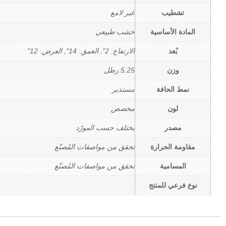
تشطيب
غير لامع
المادة الأساسية
خشب طبيعي
بُعد
الارتفاع: 2", العمق: 14", العرض: 12"
وزن
5.25 رطل
نمط الحافة
مستدير
لون
مخصص
مصدر
يختلف حسب المورّد
مقاومة الحرارة
تحقق من مواصفات المُصنّع
المسامية
تحقق من مواصفات المُصنّع
نوع فرعي للمنتج