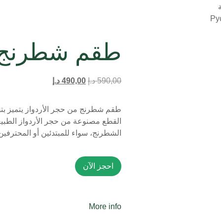
Ру
طقم شطرنج م
590,00
د.إ
490,00
د.إ
طقم شطرنج من حجر الأردواز يتميز بتصم
القطع مصنوعة من حجر الأردواز الطبيع
الشطرنج، سواء للمبتدئين أو المحترفي
احجز الآن
More info