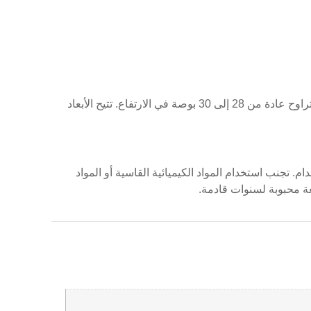
يبلغ ارتفاع طقم الشطرنج الرائع 2 بوصة، وعمقه 10 بوصات، وعرضه 12 بوصة، مما يجعله بحجم مثالي لطاولات الطعام القياسية، التي تتراوح عادة من 28 إلى 30 بوصة في الارتفاع. تتيح الأبعاد
نب استخدام المواد الكيميائية القاسية أو المواد
ة محبوبة لسنوات قادمة.