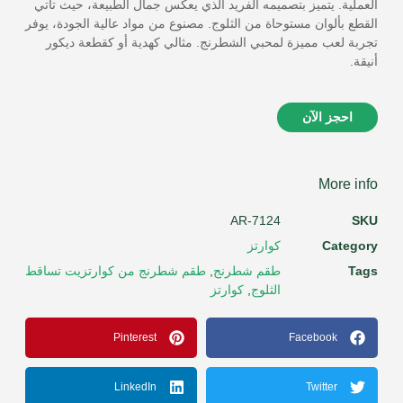
العملية. يتميز بتصميمه الفريد الذي يعكس جمال الطبيعة، حيث تأتي
القطع بألوان مستوحاة من الثلوج. مصنوع من مواد عالية الجودة، يوفر
تجربة لعب مميزة لمحبي الشطرنج. مثالي كهدية أو كقطعة ديكور
أنيقة.
احجز الآن
More info
AR-7124
SKU
Category
كوارتز
Tags
طقم شطرنج
,
طقم شطرنج من كوارتزيت تساقط
الثلوج
,
كوارتز
Pinterest
Facebook
LinkedIn
Twitter