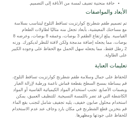
حافة منحنية تضيف لمسة من الأناقة إلى التصميم.
الأبعاد والمواصفات
تم تصميم طقم شطرنج كوارتزيت تساقط الثلوج ليتناسب بسلاسة
مع مساحتك المعيشية، بأبعاد تجعل منه مثاليًا لطاولات الطعام
القياسية. يبلغ ارتفاع الطقم 3 بوصات، وعمقه 8 بوصات، وعرضه 8
بوصات، مما يجعله إضافة مدمجة ولكن لافتة للنظر لديكورك. وزنه
2 رطل فقط، مما يجعله سهل الحمل مع الحفاظ على وجوده الكبير
على الطاولة.
تعليمات العناية
للحفاظ على جمال وسلامة طقم شطرنج كوارتزيت تساقط الثلوج،
قم ببساطة بمسح السطح بقطعة قماش ناعمة ورطبة لإزالة الغبار
وبصمات الأصابع. تجنب استخدام المواد الكيميائية القاسية أو المواد
الكاشطة التي قد تضر باللمسة النسيجية. للتنظيف العميق، يمكن
استخدام محلول صابون خفيف، يليه تجفيف شامل لتجنب بقع الماء.
قم بتخزين قطع الشطرنج في مكان بارد وجاف عند عدم الاستخدام
للحفاظ على جودتها ومظهرها.