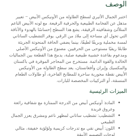
الوصف
اختبر الجمال الأثيري لسطح الطاولة من الأونيكس الأبيض – تعبير
مذهل عن الفخامة الطبيعية والحرفية الرفيعة. مع لونه الأبيض الناعم
المتلألئ وشفافيته الرقيقة، يشع هذا السطح إحساسًا بالهدوء والأناقة
التي تحول أي مساحة إلى ملاذ من الرقي. يوفر التشطيب الساتاني
لمسة مخملية وبريقًا لطيفًا، بينما يضفي الحافة المنحوتة الجريئة
طابعًا ريفيًا مستوحى من الحرفيين. مصنوع من الأونيكس الأصلي
ومدعوم بقاعدة خشبية طبيعية صلبة، يدمج هذا القطعة بين الجماليات
الخالدة والقوة الدائمة. مستخرج من المحاجر الموقرة في باكستان
والمكسيك وإيران وأفغانستان، يعد سطح الطاولة من الأونيكس
الأبيض نقطة محورية ساحرة للمطابخ الفاخرة، أو طاولات الطعام
المنسقة، أو التركيبات المخصصة للبارات.
الميزات الرئيسية
المادة:
أونيكس أبيض من الدرجة الممتازة مع شفافية رائعة
وعروق فريدة
التشطيب:
تشطيب ساتاني لمظهر ناعم ومشرق يعزز الجمال
الطبيعي
اللون:
أبيض نقي مع تدرجات كريمية ولؤلؤية خفيفة، مثالي
لوحات التصميم الأنيقة