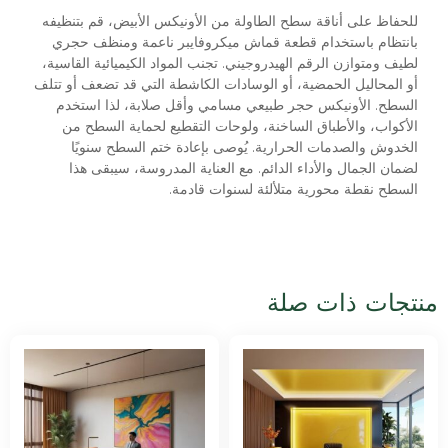
للحفاظ على أناقة سطح الطاولة من الأونيكس الأبيض، قم بتنظيفه
بانتظام باستخدام قطعة قماش ميكروفايبر ناعمة ومنظف حجري
لطيف ومتوازن الرقم الهيدروجيني. تجنب المواد الكيميائية القاسية،
أو المحاليل الحمضية، أو الوسادات الكاشطة التي قد تضعف أو تتلف
السطح. الأونيكس حجر طبيعي مسامي وأقل صلابة، لذا استخدم
الأكواب، والأطباق الساخنة، ولوحات التقطيع لحماية السطح من
الخدوش والصدمات الحرارية. يُوصى بإعادة ختم السطح سنويًا
لضمان الجمال والأداء الدائم. مع العناية المدروسة، سيبقى هذا
السطح نقطة محورية متلألئة لسنوات قادمة.
منتجات ذات صلة