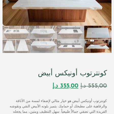
كونترتوب أونيكس أبيض
555,00
د.إ
355,00
د.إ
كونترتوب أونيكس أبيض هو خيار مثالي لإضفاء لمسة من الأناقة
والرفاهية على مطبخك أو حمامك. يتميز بلونه الأبيض النقي ونقوشه
الفريدة التي تضفي جمالاً طبيعياً. سهل التنظيف ومتين، مما يجعله