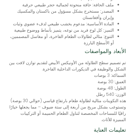
ملف الحافة:
حافة منحوتة لجمالية حجر طبيعي حرفية
المصدر:
مستخرج بشكل مسؤول من باكستان والمكسيك
وإيران وأفغانستان
المادة الأساسية:
مدعوم بخشب طبيعي لدفء عضوي وثبات
التميز:
كل لوح فريد من نوعه، يتميز بأنماط ووضوح طبيعية
التنوع:
مثالي لطاولات الطعام الفاخرة، أو مغاسل المصممين،
أو الأسطح البارزة
الأبعاد والمواصفات
تم تصميم سطح الطاولة من الأونيكس الأبيض لتقديم توازن لافت بين
الشكل والوظيفة في الديكورات الداخلية الفاخرة.
السماكة:
3 بوصات
العمق:
30 بوصة
الطول:
48 بوصة
الوزن:
540 رطل
هذه التكوينات مثالية لطاولة طعام بارتفاع قياسي (حوالي 30 بوصة)
وتستوعب بشكل مريح من أربعة إلى ستة ضيوف – مما يجعلها خيارًا
راقيًا للمساحات المخصصة لتناول الطعام الحميمة أو التركيبات
المميزة للأثاث.
تعليمات العناية