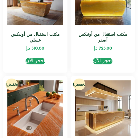
مكتب استقبال من أونيكس
مكتب استقبال من أونيكس
أصفر
عسلي
725,00
د.إ
510,00
د.إ
احجز الآن
احجز الآن
تخفيض!
تخفيض!