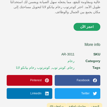
عالية ومقاومة للبقع، مما يجعله سهل الصيانة ويضمن لك استخدامًا
طويل الأمد. اختر كونترتوب رخام بيانكو لاثا لتحويل مساحتك إلى
مكان يجمع بين الجمال والوظائف.
احجز الآن
More info
AR-3011
SKU
Category
رخام
Tags
رخام
,
كونتر توب
,
كونترتوب رخام بيانكو لاثا
Pinterest
Facebook
LinkedIn
Twitter
الوصف
معلومات إضافية
مراجعات (0)