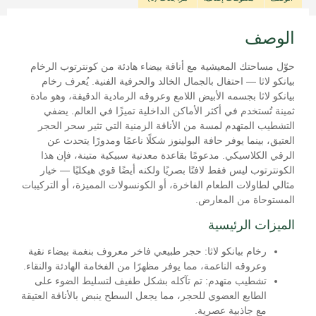
الوصف
حوّل مساحتك المعيشية مع أناقة بيضاء هادئة من كونترتوب الرخام
بيانكو لاثا — احتفال بالجمال الخالد والحرفية الفنية. يُعرف رخام
بيانكو لاثا بجسمه الأبيض اللامع وعروقه الرمادية الدقيقة، وهو مادة
ثمينة تُستخدم في أكثر الأماكن الداخلية تميزًا في العالم. يضفي
التشطيب المتهدم لمسة من الأناقة الزمنية التي تثير سحر الحجر
العتيق، بينما يوفر حافة البولينوز شكلًا ناعمًا ومدورًا يتحدث عن
الرقي الكلاسيكي. مدعومًا بقاعدة معدنية سبيكية متينة، فإن هذا
الكونترتوب ليس فقط لافتًا بصريًا ولكنه أيضًا قوي هيكليًا — خيار
مثالي لطاولات الطعام الفاخرة، أو الكونسولات المميزة، أو التركيبات
المستوحاة من المعارض.
الميزات الرئيسية
رخام بيانكو لاثا:
حجر طبيعي فاخر معروف بنغمة بيضاء نقية
وعروقه الناعمة، مما يوفر مظهرًا من الفخامة الهادئة والنقاء.
تشطيب متهدم:
تم تآكله بشكل طفيف لتسليط الضوء على
الطابع العضوي للحجر، مما يجعل السطح ينبض بالأناقة العتيقة
مع جاذبية عصرية.