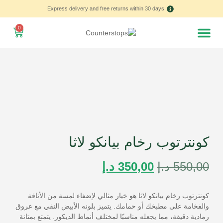
Express delivery and free returns within 30 days
0
Home – العربية
كونترتوب رخام بيانكو لاثا
550,00
د.إ
350,00
د.إ
كونترتوب رخام بيانكو لاثا هو خيار مثالي لإضفاء لمسة من الأناقة
والفخامة على مطبخك أو حمامك. يتميز بلونه الأبيض النقي مع عروق
رمادية دقيقة، مما يجعله مناسبًا لمختلف أنماط الديكور. يتمتع بمتانة