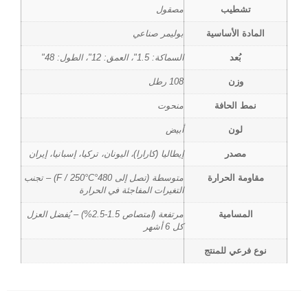
تشطيب
مصقول
المادة الأساسية
بوليمر صناعي
بُعد
السماكة: 1.5"، العمق: 12"، الطول: 48"
وزن
108 رطل
نمط الحافة
منحوت
لون
أبيض
مصدر
إيطاليا (كارارا)، اليونان، تركيا، إسبانيا، إيران
مقاومة الحرارة
متوسطة (تصل إلى 480°F / 250°C) – تجنب
التغيرات المفاجئة في الحرارة
المسامية
مرتفعة (امتصاص 1.5-2.5%) – يُفضل العزل
كل 6 أشهر
نوع فرعي للمنتج