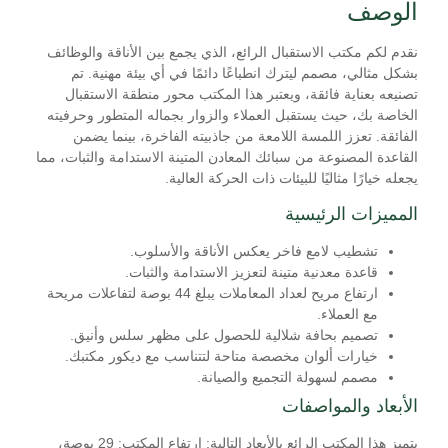
الوصف
نقدم لكم مكتب الاستقبال الرائع، الذي يجمع بين الأناقة والوظائف
بشكل مثالي، مصمم ليترك انطباعًا دائمًا في أي بيئة مهنية. تم
تصنيعه بعناية فائقة، ويعتبر هذا المكتب محور منطقة الاستقبال
الخاصة بك، حيث يستقبل العملاء والزوار بجماله المتطور وحرفيته
الفائقة. تعزز اللمسة اللامعة من جاذبيته الفاخرة، بينما يضمن
القاعدة المصنوعة من سبائك المعادن المتينة الاستدامة والثبات، مما
يجعله خيارًا مثاليًا للبيئات ذات الحركة العالية.
المميزات الرئيسية
تشطيب لامع فاخر يعكس الأناقة والأسلوب.
قاعدة معدنية متينة لتعزيز الاستدامة والثبات.
ارتفاع مريح لعداد المعاملات يبلغ 44 بوصة لتفاعلات مريحة
مع العملاء.
تصميم بحافة شلالية للحصول على مظهر سلس وأنيق.
خيارات ألوان مخصصة متاحة لتتناسب مع ديكور مكتبك.
مصمم لسهولة التجميع والصيانة.
الأبعاد والمواصفات
يتميز هذا المكتب الرائع بالأبعاد التالية: ارتفاع المكتب: 29 بوصة،