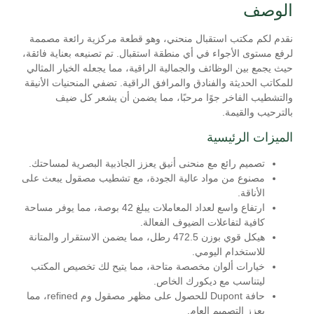
الوصف
نقدم لكم مكتب استقبال منحني، وهو قطعة مركزية رائعة مصممة
لرفع مستوى الأجواء في أي منطقة استقبال. تم تصنيعه بعناية فائقة،
حيث يجمع بين الوظائف والجمالية الراقية، مما يجعله الخيار المثالي
للمكاتب الحديثة والفنادق والمرافق الراقية. تضفي المنحنيات الأنيقة
والتشطيب الفاخر جوًا مرحبًا، مما يضمن أن يشعر كل ضيف
بالترحيب والقيمة.
الميزات الرئيسية
تصميم رائع مع منحنى أنيق يعزز الجاذبية البصرية لمساحتك.
مصنوع من مواد عالية الجودة، مع تشطيب مصقول يبعث على
الأناقة.
ارتفاع واسع لعداد المعاملات يبلغ 42 بوصة، مما يوفر مساحة
كافية لتفاعلات الضيوف الفعالة.
هيكل قوي بوزن 472.5 رطل، مما يضمن الاستقرار والمتانة
للاستخدام اليومي.
خيارات ألوان مخصصة متاحة، مما يتيح لك تخصيص المكتب
ليتناسب مع ديكورك الخاص.
حافة Dupont للحصول على مظهر مصقول وم refined، مما
يعزز التصميم العام.