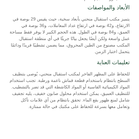
الأبعاد والمواصفات
يتميز مكتب استقبال منحني بأبعاد سخية، حيث يقيس 29 بوصة في
الارتفاع، و42 بوصة في ارتفاع عداد المعاملات، و36 بوصة في
العمق، و84 بوصة في الطول. هذه الحجم الكبير لا يوفر فقط مساحة
عمل واسعة ولكن أيضًا يجعل بيانًا جريئًا في أي منطقة استقبال.
المكتب مصنوع من الطين المحروق، مما يضمن تشطيبًا فريدًا ودائمًا
يتحمل اختبار الزمن.
تعليمات العناية
للحفاظ على المظهر الفاخر لمكتب استقبال منحني، يُوصى بتنظيف
السطح بانتظام باستخدام قطعة قماش ناعمة ورطبة. تجنب استخدام
المواد الكيميائية القاسية أو المواد الكاشطة التي قد تضر بالتشطيب.
للتنظيف العميق، يمكن استخدام محلول صابون خفيف، يليه تجفيف
شامل لمنع ظهور بقع الماء. تحقق بانتظام من أي علامات تآكل
وتعامل معها بسرعة للحفاظ على مكتبك في حالة ممتازة.