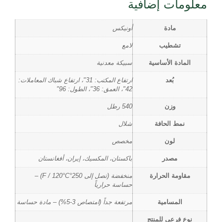
معلومات إضافية
مادة
أونيكس
تشطيب
لامع
المادة الأساسية
سبيكة معدنية
بُعد
ارتفاع المكتب: 31"، ارتفاع شباك المعاملات:
42"، العمق: 36"، الطول: 96"
وزن
540 رطل
نمط الحافة
شلال
لون
مخصص
مصدر
باكستان، المكسيك، إيران، أفغانستان
مقاومة الحرارة
منخفضة (تصل إلى 250°F / 120°C) –
حساسة حرارياً
المسامية
مرتفعة جداً (امتصاص 3-5%) – مادة حساسة
نوع فرعي للمنتج