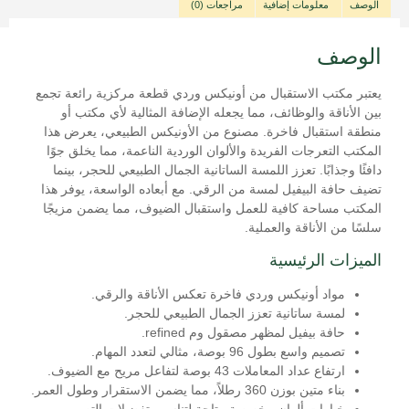
الوصف
معلومات إضافية
مراجعات (0)
الوصف
يعتبر مكتب الاستقبال من أونيكس وردي قطعة مركزية رائعة تجمع
بين الأناقة والوظائف، مما يجعله الإضافة المثالية لأي مكتب أو
منطقة استقبال فاخرة. مصنوع من الأونيكس الطبيعي، يعرض هذا
المكتب التعرجات الفريدة والألوان الوردية الناعمة، مما يخلق جوًا
دافئًا وجذابًا. تعزز اللمسة الساتانية الجمال الطبيعي للحجر، بينما
تضيف حافة البيفيل لمسة من الرقي. مع أبعاده الواسعة، يوفر هذا
المكتب مساحة كافية للعمل واستقبال الضيوف، مما يضمن مزيجًا
سلسًا من الأناقة والعملية.
الميزات الرئيسية
مواد أونيكس وردي فاخرة تعكس الأناقة والرقي.
لمسة ساتانية تعزز الجمال الطبيعي للحجر.
حافة بيفيل لمظهر مصقول وم refined.
تصميم واسع بطول 96 بوصة، مثالي لتعدد المهام.
ارتفاع عداد المعاملات 43 بوصة لتفاعل مريح مع الضيوف.
بناء متين بوزن 360 رطلاً، مما يضمن الاستقرار وطول العمر.
خيارات ألوان مخصصة متاحة لتناسب تفضيلات التصميم