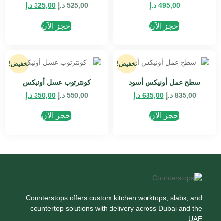
495,00
د.إ
525,00
د.إ
325,00
د.إ
احجز الآن
احجز الآن
تخفيض!
تخفيض!
سطح عمل أونيكس أسود
كونترتوب عسل أونيكس
835,00
د.إ
635,00
د.إ
550,00
د.إ
350,00
د.إ
احجز الآن
احجز الآن
Counterstops offers custom kitchen worktops, slabs, and
countertop solutions with delivery across Dubai and the
UAE.