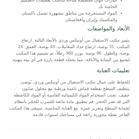
الخاصة بك.
المواد المستخرجة من مناطق مشهورة تشمل باكستان
والمكسيك وإيران وأفغانستان.
الأبعاد والمواصفات
يتميز مكتب الاستقبال من أونيكس وردي بالأبعاد التالية: ارتفاع
المكتب: 31 بوصة، ارتفاع عداد المعاملات: 43 بوصة، العمق: 24
بوصة، والطول: 96 بوصة. بوزن 360 رطلاً، تم تصميم هذا المكتب
ليجمع بين المتانة والأناقة، مما يجعله قطعة بارزة في أي بيئة مهنية.
تعليمات العناية
للحفاظ على جمال مكتب الاستقبال من أونيكس وردي، يُوصى
بتنظيف السطح بقطعة قماش ناعمة ورطبة مع محلول صابون
خفيف. تجنب استخدام المواد الكيميائية القاسية أو المواد الكاشطة
التي قد تضر الحجر. قم بتطبيق مادة مانعة للتسرب للحجر بانتظام
لحماية السطح وتعزيز عمره. مع العناية المناسبة، سيبقى هذا المكتب
الفاخر نقطة محورية رائعة في مساحتك لسنوات قادمة.