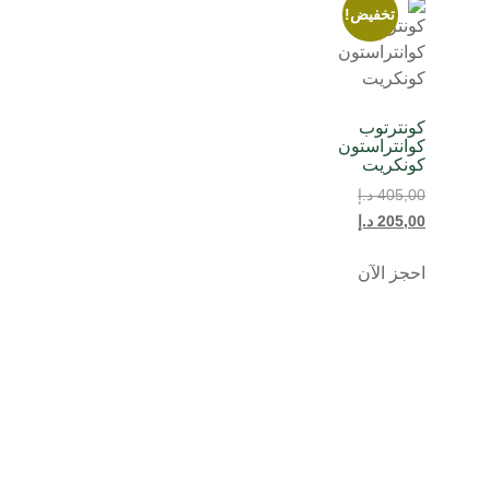
تخفيض!
كونترتوب
كوانتراستون
كونكريت
405,00
د.إ
205,00
د.إ
احجز الآن