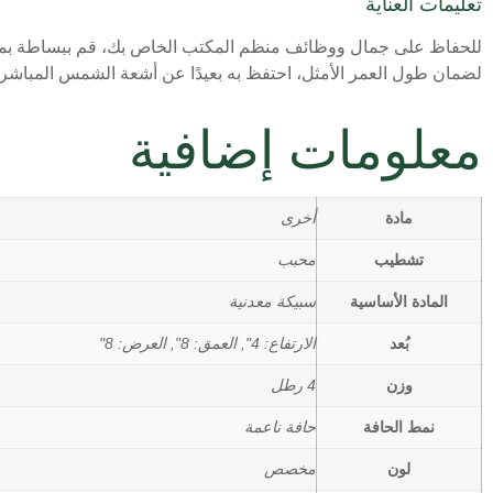
تعليمات العناية
للحفاظ على جمال ووظائف منظم المكتب الخاص بك، قم ببساطة بمسحه 
لضمان طول العمر الأمثل، احتفظ به بعيدًا عن أشعة الشمس المباشرة
معلومات إضافية
مادة
أخرى
تشطيب
محبب
المادة الأساسية
سبيكة معدنية
بُعد
الارتفاع: 4", العمق: 8", العرض: 8"
وزن
4 رطل
نمط الحافة
حافة ناعمة
لون
مخصص