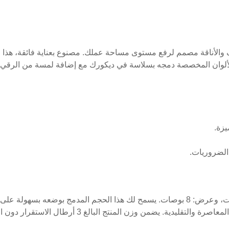
ف والأناقة مصمم لرفع مستوى مساحة عملك. مصنوع بعناية فائقة، هذا
 الألوان المخصصة دمجه بسلاسة في ديكورك مع إضافة لمسة من الرقي.
يزة.
 الضروريات.
يتميز منظم المكتب بملف أنيق بأبعاد ارتفاع: 4 بوصات، عمق: 6 بوصات، وعرض: 8 بوصات. يسمح ل
لمنتج البالغ 3 أرطال الاستقرار دون المساس بالقدرة على النقل.