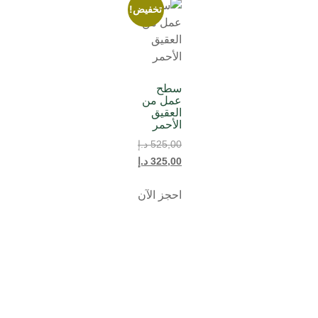
تخفيض!
سطح
عمل من
العقيق
الأحمر
525,00
د.إ
325,00
د.إ
احجز الآن