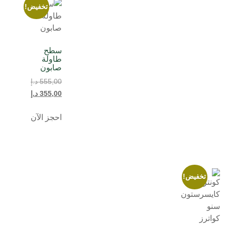
تخفيض!
سطح
طاولة
صابون
555,00
د.إ
355,00
د.إ
احجز الآن
تخفيض!