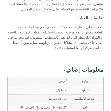
قياسي، مما يوفر مساحة كافية لمستلزماتك المكتبية، والمستندات،
والأغراض الشخصية مع الحفاظ على بيئة خالية من الفوضى.
تعليمات العناية
للحفاظ على جمال منظم مكتبك الجمالي، قم ببساطة بمسحه
بقطعة قماش ناعمة ورطبة. تجنب استخدام المواد الكيميائية القاسية
أو المواد الكاشطة التي قد تضر بالتشطيب المنقوش. قم بتخزينه في
مكان جاف لتجنب أي مشاكل تتعلق بالرطوبة، مما يضمن أن يظل
منظمك مركزًا رائعًا لسنوات قادمة.
معلومات إضافية
مادة
أخرى
تشطيب
مصقول
المادة الأساسية
سبيكة معدنية
بُعد
الارتفاع: 5", العمق: 10", العرض: 8"