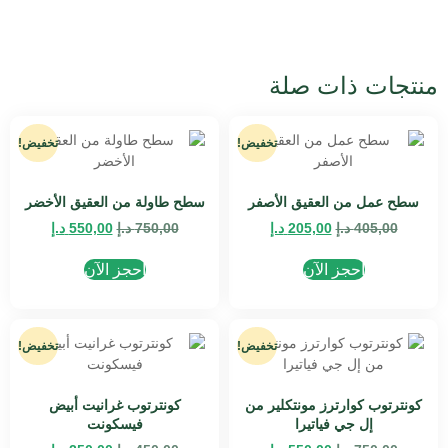
منتجات ذات صلة
تخفيض!
تخفيض!
سطح عمل من العقيق الأصفر
سطح طاولة من العقيق الأخضر
405,00
د.إ
205,00
د.إ
750,00
د.إ
550,00
د.إ
احجز الآن
احجز الآن
تخفيض!
تخفيض!
كونترتوب كوارترز مونتكلير من
كونترتوب غرانيت أبيض
إل جي فياتيرا
فيسكونت