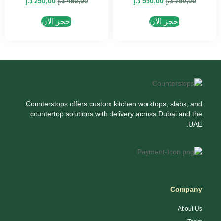
750,00
د.إ
550,00
د.إ
450,00
د.إ
250,00
د.إ
احجز الآن
احجز الآن
Counterstops offers custom kitchen worktops, slabs, and
countertop solutions with delivery across Dubai and the
UAE.
Company
About Us