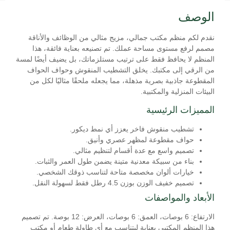
الوصف
نقدم لكم منظم مكتب جمالي، مزيج مثالي من الوظائف والأناقة
مصمم لرفع مستوى مساحة عملك. تم تصنيعه بعناية فائقة، هذا
المنظم لا يحافظ فقط على ترتيب مستلزماتك، بل يضيف أيضًا لمسة
من الرقي إلى مكتبك. يخلق التشطيب المنقوش وحواف الحواف
المقطوعة جاذبية بصرية مذهلة، مما يجعله ملحقًا مثاليًا لكل من
البيئات المنزلية والمكتبية.
المميزات الرئيسية
تشطيب منقوش فاخر يعزز أي نمط ديكور.
حواف مقطوعة لمظهر عصري وأنيق.
تصميم واسع مع عدة أقسام لتنظيم مثالي.
بناء من سبيكة معدنية متينة يضمن طول العمر والثبات.
خيارات ألوان مخصصة متاحة لتناسب ذوقك الشخصي.
تصميم خفيف الوزن بوزن 4.5 رطل فقط لسهولة النقل.
الأبعاد والمواصفات
الارتفاع: 6 بوصات، العمق: 6 بوصات، العرض: 12 بوصة. تم تصميم
هذا المنظم المكتبي بعناية ليتناسب مع أي طاولة طعام أو مكتب