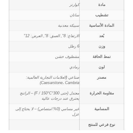
مادة
كوارتز
تشطيب
ساتان
المادة الأساسية
سبيكة معدنية
بُعد
الارتفاع: 8", العمق: 8", العرض: 12"
وزن
6 رطل
نمط الحافة
مشطوف خشن
لون
رمادي
مصدر
صناعي (العلامات التجارية العالمية:
Caesarstone، Cambria)
مقاومة الحرارة
معتدل (حتى 300°F / 150°C) – الراتنج
يحترق عند درجات عالية
المسامية
غير مسامي (0% امتصاص) – لا يحتاج إلى
عزل
نوع فرعي للمنتج