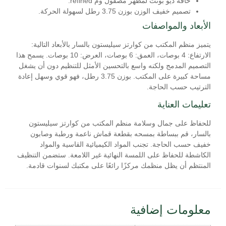
حافة ديو بونت لمظهر مصقول وم refined.
تصميم خفيف الوزن بوزن 3.75 رطل لسهولة الحركة.
الأبعاد والمواصفات
يتميز منظم المكتب من كوارتز سيليستون بالسار بالأبعاد التالية:
الارتفاع: 4 بوصات، العمق: 6 بوصات، العرض: 10 بوصات. يسمح هذا
التصميم المدمج ولكنه واسع بالتحسين الأمثل للتنظيم دون أن يشغل
مساحة كبيرة على المكتب. بوزن 3.75 رطل، فهو قوي وسهل إعادة
الترتيب حسب الحاجة.
تعليمات العناية
للحفاظ على جمال وسلامة منظم المكتب من كوارتز سيليستون
بالسار، قم ببساطة بمسحه بقطعة قماش ناعمة ورطبة وصابون
خفيف حسب الحاجة. تجنب المواد الكيميائية القاسية والمواد
الكاشطة للحفاظ على اللمسة النهائية غير اللامعة. ستضمن التنظيف
المنتظم أن يظل منظمك مركزًا رائعًا على مكتبك لسنوات قادمة.
معلومات إضافية