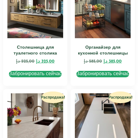
Столешница для
Органайзер для
туалетного столика
кухонной столешницы
د.إ
525,00
د.إ
325,00
د.إ
585,00
د.إ
385,00
Забронировать сейчас
Забронировать сейчас
Распродажа!
Распродажа!