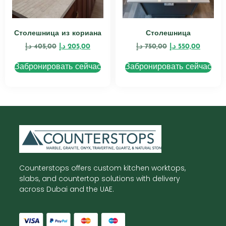
Столешница из кориана
Столешница
د.إ
405,00
د.إ
205,00
د.إ
750,00
د.إ
550,00
Забронировать сейчас
Забронировать сейчас
Counterstops offers custom kitchen worktops,
slabs, and countertop solutions with delivery
across Dubai and the UAE.