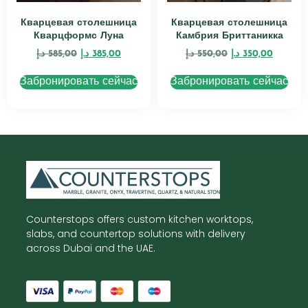
Кварцевая столешница
Кварцевая столешница
Кварцформс Луна
Камбрия Бриттаникка
د.إ
585,00
د.إ
385,00
د.إ
550,00
د.إ
350,00
Забронировать сейчас
Забронировать сейчас
Counterstops offers custom kitchen worktops,
slabs, and countertop solutions with delivery
across Dubai and the UAE.