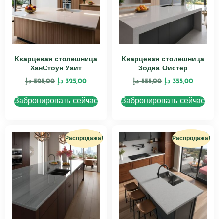
Кварцевая столешница
Кварцевая столешница
ХанСтоун Уайт
Зодиа Ойстер
د.إ
525,00
د.إ
325,00
د.إ
555,00
د.إ
355,00
Забронировать сейчас
Забронировать сейчас
Распродажа!
Распродажа!