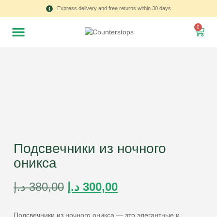
Express delivery and free returns within 30 days
0
Подсвечники из ночного
оникса
د.إ
380,00
د.إ
300,00
Подсвечники из ночного оникса — это элегантные и