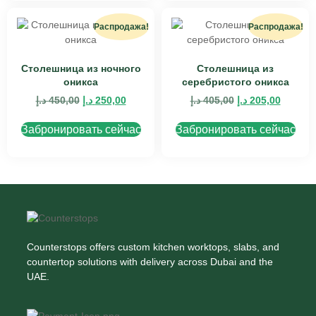
Распродажа!
Распродажа!
Столешница из ночного
Столешница из
оникса
серебристого оникса
د.إ
450,00
د.إ
250,00
د.إ
405,00
د.إ
205,00
Забронировать сейчас
Забронировать сейчас
Counterstops offers custom kitchen worktops, slabs, and
countertop solutions with delivery across Dubai and the
UAE.